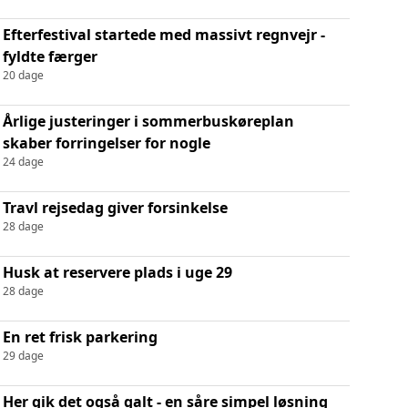
Efterfestival startede med massivt regnvejr -
fyldte færger
20 dage
Årlige justeringer i sommerbuskøreplan
skaber forringelser for nogle
24 dage
Travl rejsedag giver forsinkelse
28 dage
Husk at reservere plads i uge 29
28 dage
En ret frisk parkering
29 dage
Her gik det også galt - en såre simpel løsning