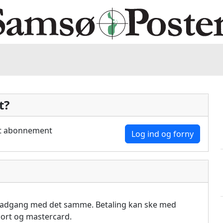
t?
dit abonnement
Log ind og forny
å adgang med det samme. Betaling kan ske med
akort og mastercard.