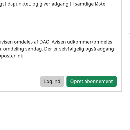
stidspunktet, og giver adgang til samtlige låste
 avisen omdeles af DAO. Avisen udkommer/omdeles
r omdeling søndag. Der er selvfølgelig også adgang
soposten.dk
Log ind