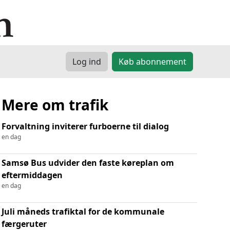
Log ind
Køb abonnement
Mere om trafik
Forvaltning inviterer furboerne til dialog
en dag
Samsø Bus udvider den faste køreplan om
eftermiddagen
en dag
Juli måneds trafiktal for de kommunale
færgeruter