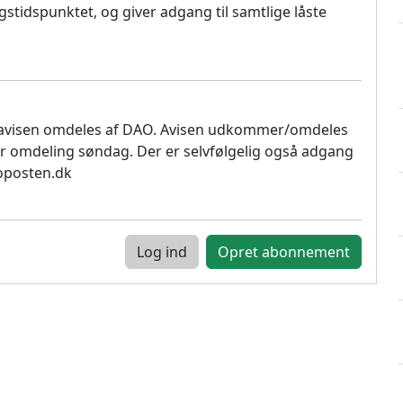
stidspunktet, og giver adgang til samtlige låste
 avisen omdeles af DAO. Avisen udkommer/omdeles
r omdeling søndag. Der er selvfølgelig også adgang
soposten.dk
Log ind