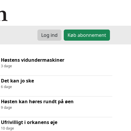
Log ind
Køb abonnement
Høstens vidundermaskiner
3 dage
Det kan jo ske
6 dage
Høsten kan høres rundt på øen
9 dage
Ufrivilligt i orkanens øje
10 dage