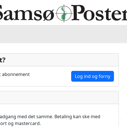
t?
dit abonnement
Log ind og forny
å adgang med det samme. Betaling kan ske med
akort og mastercard.