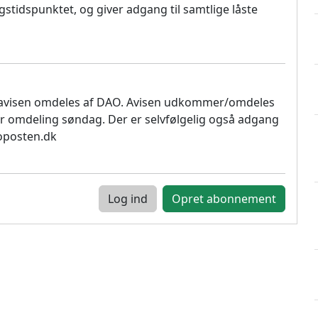
stidspunktet, og giver adgang til samtlige låste
 avisen omdeles af DAO. Avisen udkommer/omdeles
r omdeling søndag. Der er selvfølgelig også adgang
soposten.dk
Log ind