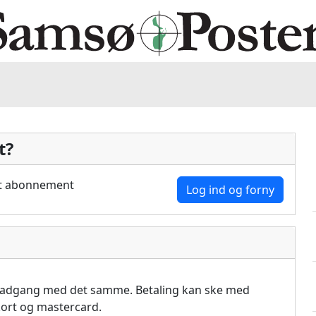
t?
dit abonnement
Log ind og forny
å adgang med det samme. Betaling kan ske med
akort og mastercard.