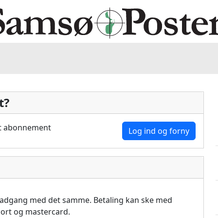
t?
dit abonnement
Log ind og forny
å adgang med det samme. Betaling kan ske med
akort og mastercard.