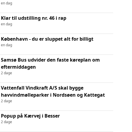
en dag
Klar til udstilling nr. 46 i rap
en dag
København - du er sluppet alt for billigt
en dag
Samsø Bus udvider den faste køreplan om
eftermiddagen
2 dage
Vattenfall Vindkraft A/S skal bygge
havvindmølleparker i Nordsøen og Kattegat
2 dage
Popup på Kærvej i Besser
2 dage