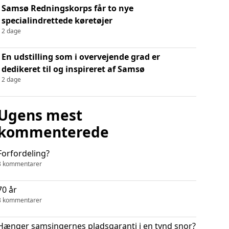
Samsø Redningskorps får to nye
specialindrettede køretøjer
2 dage
En udstilling som i overvejende grad er
dedikeret til og inspireret af Samsø
2 dage
Ugens mest
kommenterede
Forfordeling?
8 kommentarer
70 år
8 kommentarer
Hænger samsingernes pladsgaranti i en tynd snor?