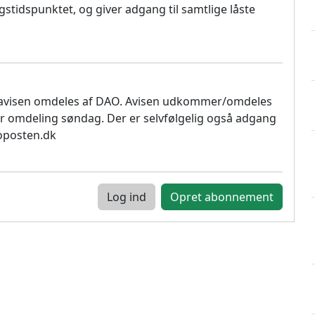
stidspunktet, og giver adgang til samtlige låste
 avisen omdeles af DAO. Avisen udkommer/omdeles
r omdeling søndag. Der er selvfølgelig også adgang
soposten.dk
Log ind