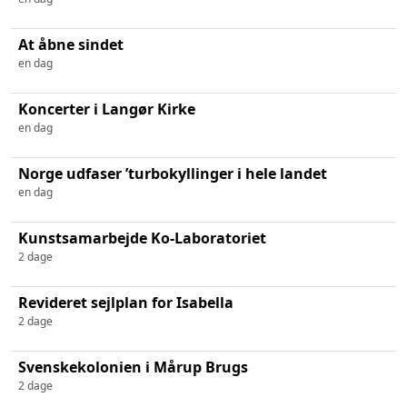
At åbne sindet
en dag
Koncerter i Langør Kirke
en dag
Norge udfaser ’turbokyllinger i hele landet
en dag
Kunstsamarbejde Ko-Laboratoriet
2 dage
Revideret sejlplan for Isabella
2 dage
Svenskekolonien i Mårup Brugs
2 dage