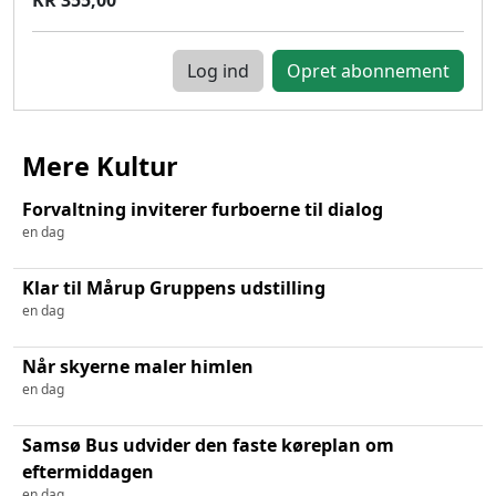
Log ind
Mere Kultur
Forvaltning inviterer furboerne til dialog
en dag
Klar til Mårup Gruppens udstilling
en dag
Når skyerne maler himlen
en dag
Samsø Bus udvider den faste køreplan om
eftermiddagen
en dag