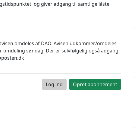
stidspunktet, og giver adgang til samtlige låste
 avisen omdeles af DAO. Avisen udkommer/omdeles
r omdeling søndag. Der er selvfølgelig også adgang
soposten.dk
Log ind