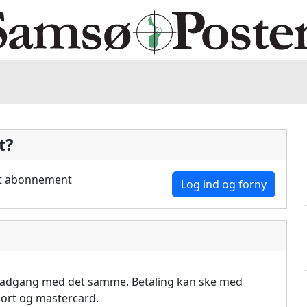
t?
dit abonnement
Log ind og forny
å adgang med det samme. Betaling kan ske med
akort og mastercard.