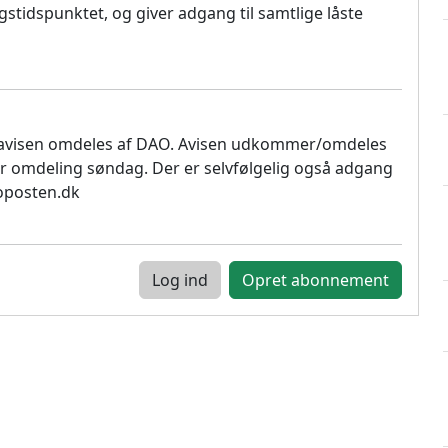
stidspunktet, og giver adgang til samtlige låste
 avisen omdeles af DAO. Avisen udkommer/omdeles
r omdeling søndag. Der er selvfølgelig også adgang
soposten.dk
Log ind