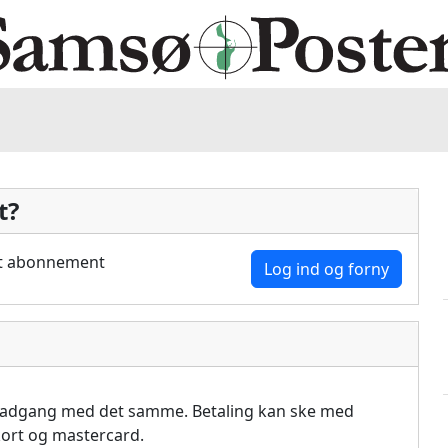
t?
dit abonnement
Log ind og forny
å adgang med det samme. Betaling kan ske med
akort og mastercard.