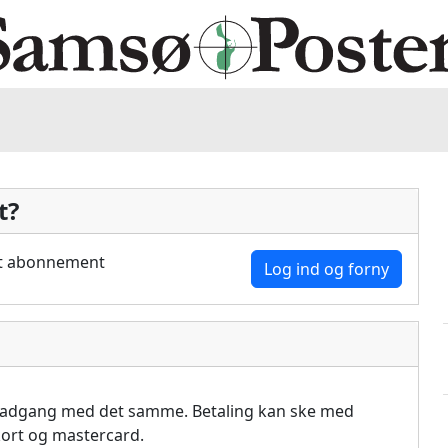
t?
dit abonnement
Log ind og forny
å adgang med det samme. Betaling kan ske med
akort og mastercard.