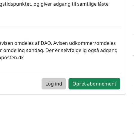
stidspunktet, og giver adgang til samtlige låste
 avisen omdeles af DAO. Avisen udkommer/omdeles
r omdeling søndag. Der er selvfølgelig også adgang
soposten.dk
Log ind