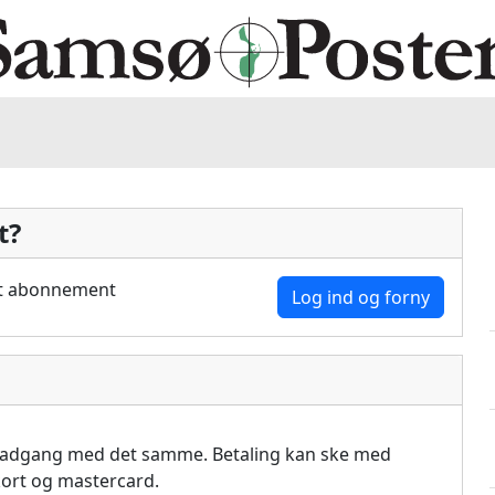
t?
dit abonnement
Log ind og forny
å adgang med det samme. Betaling kan ske med
akort og mastercard.