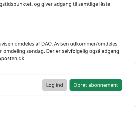
stidspunktet, og giver adgang til samtlige låste
 avisen omdeles af DAO. Avisen udkommer/omdeles
r omdeling søndag. Der er selvfølgelig også adgang
soposten.dk
Log ind