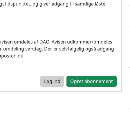
stidspunktet, og giver adgang til samtlige låste
 avisen omdeles af DAO. Avisen udkommer/omdeles
r omdeling søndag. Der er selvfølgelig også adgang
soposten.dk
Log ind