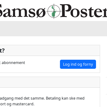
t?
dit abonnement
Log ind og forny
å adgang med det samme. Betaling kan ske med
akort og mastercard.