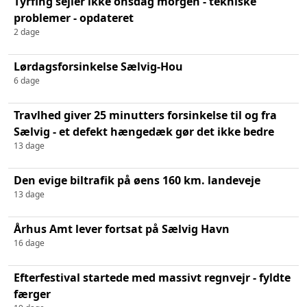
Tyrfing sejler ikke onsdag morgen - tekniske
problemer - opdateret
2 dage
Lørdagsforsinkelse Sælvig-Hou
6 dage
Travlhed giver 25 minutters forsinkelse til og fra
Sælvig - et defekt hængedæk gør det ikke bedre
13 dage
Den evige biltrafik på øens 160 km. landeveje
13 dage
Århus Amt lever fortsat på Sælvig Havn
16 dage
Efterfestival startede med massivt regnvejr - fyldte
færger