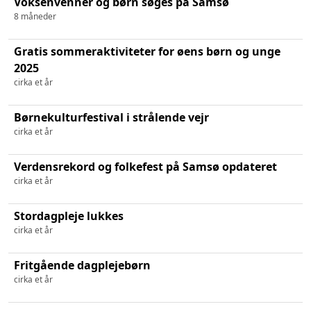
Voksenvenner og børn søges på Samsø
8 måneder
Gratis sommeraktiviteter for øens børn og unge
2025
cirka et år
Børnekulturfestival i strålende vejr
cirka et år
Verdensrekord og folkefest på Samsø opdateret
cirka et år
Stordagpleje lukkes
cirka et år
Fritgående dagplejebørn
cirka et år