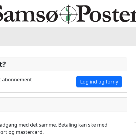
t?
dit abonnement
Log ind og forny
å adgang med det samme. Betaling kan ske med
akort og mastercard.