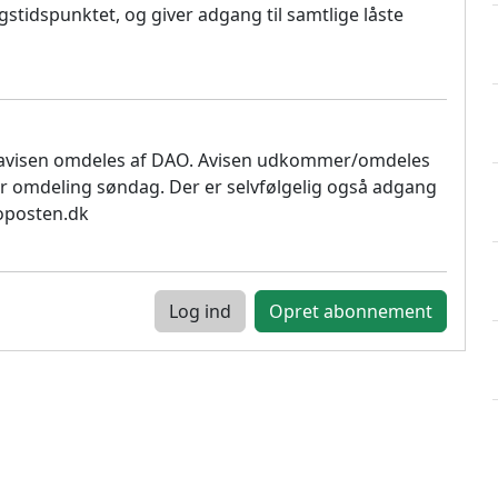
stidspunktet, og giver adgang til samtlige låste
 avisen omdeles af DAO. Avisen udkommer/omdeles
r omdeling søndag. Der er selvfølgelig også adgang
soposten.dk
Log ind