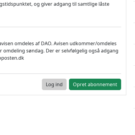
stidspunktet, og giver adgang til samtlige låste
 avisen omdeles af DAO. Avisen udkommer/omdeles
r omdeling søndag. Der er selvfølgelig også adgang
soposten.dk
Log ind