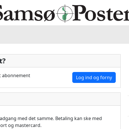
t?
dit abonnement
Log ind og forny
å adgang med det samme. Betaling kan ske med
akort og mastercard.