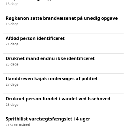
18 dage
Røgkanon satte brandvæsenet på unødig opgave
18 dage
Afdød person identificeret
21 dage
Druknet mand endnu ikke identificeret
23 dage
Ilanddreven kajak undersøges af politiet
27 dage
Druknet person fundet i vandet ved Issehoved
28 dage
Spritbilist varetægtsfængslet i 4 uger
cirka en måned