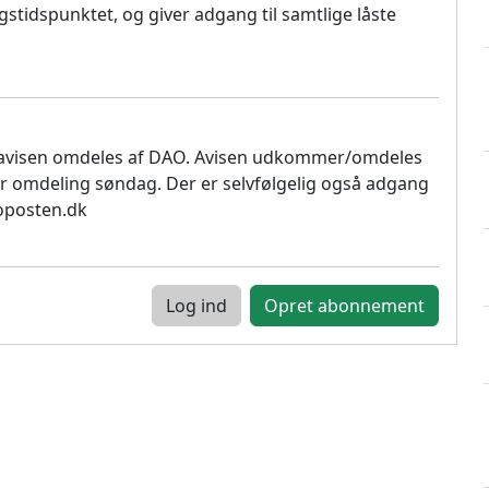
stidspunktet, og giver adgang til samtlige låste
 avisen omdeles af DAO. Avisen udkommer/omdeles
r omdeling søndag. Der er selvfølgelig også adgang
soposten.dk
Log ind