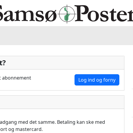
t?
dit abonnement
Log ind og forny
å adgang med det samme. Betaling kan ske med
akort og mastercard.